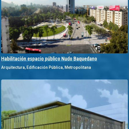
Habilitación espacio público Nudo Baquedano
Arquitectura
,
Edificación Pública
,
Metropolitana