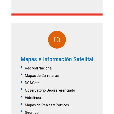

Mapas e Información Satelital
E
Red Vial Nacional
E
Mapas de Carreteras
E
DGASatel
E
Observatorio Georreferenciado
E
Hidrolinea
E
Mapas de Peajes y Pórticos
E
Geomop