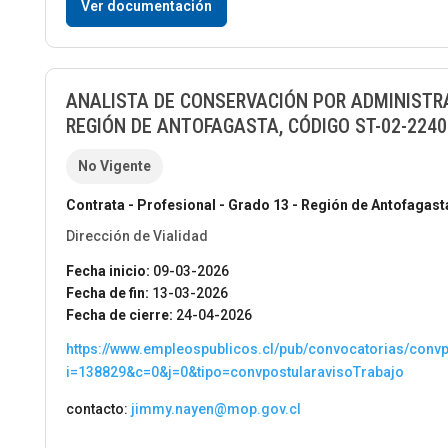
Ver documentación
ANALISTA DE CONSERVACIÓN POR ADMINISTRA
REGIÓN DE ANTOFAGASTA, CÓDIGO ST-02-2240
No Vigente
Contrata - Profesional - Grado 13 - Región de Antofagast
Dirección de Vialidad
Fecha inicio:
09-03-2026
Fecha de fin:
13-03-2026
Fecha de cierre:
24-04-2026
https://www.empleospublicos.cl/pub/convocatorias/conv
i=138829&c=0&j=0&tipo=convpostularavisoTrabajo
contacto:
jimmy.nayen@mop.gov.cl