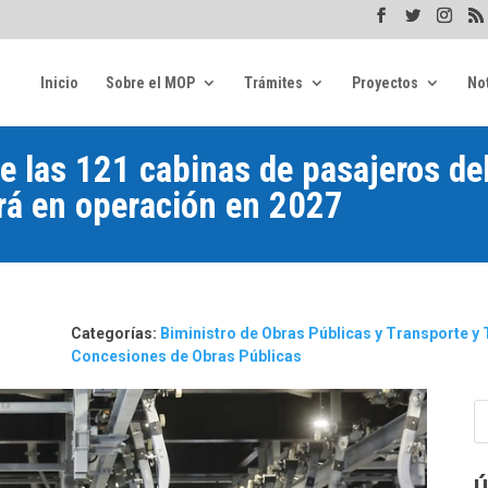
Inicio
Sobre el MOP
Trámites
Proyectos
Not
e las 121 cabinas de pasajeros del
rá en operación en 2027
Categorías:
Biministro de Obras Públicas y Transporte 
Concesiones de Obras Públicas