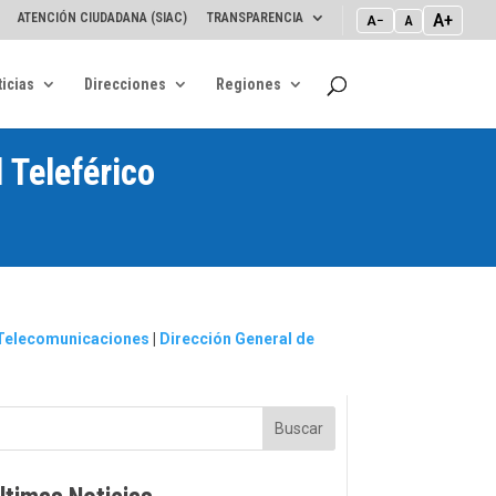
A+
ATENCIÓN CIUDADANA (SIAC)
TRANSPARENCIA
A−
A
icias
Direcciones
Regiones
 Teleférico
y Telecomunicaciones
|
Dirección General de
Buscar