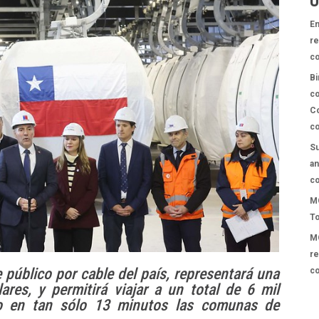
Ú
En
re
c
Bi
co
Co
co
Su
an
co
MO
To
MO
re
e público por cable del país, representará una
co
ares, y permitirá viajar a un total de 6 mil
do en tan sólo 13 minutos las comunas de