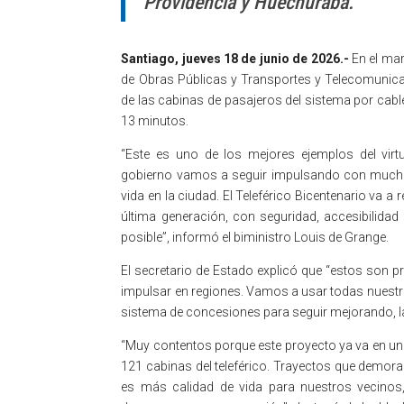
Providencia y Huechuraba.
Santiago, jueves 18 de junio de 2026.-
En el mar
de Obras Públicas y Transportes y Telecomunicac
de las cabinas de pasajeros del sistema por cab
13 minutos.
“Este es uno de los mejores ejemplos del vi
gobierno vamos a seguir impulsando con mucha fu
vida en la ciudad. El Teleférico Bicentenario va a
última generación, con seguridad, accesibilidad 
posible”, informó el biministro Louis de Grange.
El secretario de Estado explicó que “estos son 
impulsar en regiones. Vamos a usar todas nuestra
sistema de concesiones para seguir mejorando, la c
“Muy contentos porque este proyecto ya va en u
121 cabinas del teleférico. Trayectos que demor
es más calidad de vida para nuestros vecinos