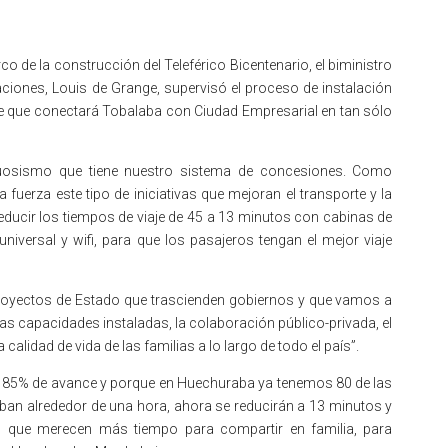
co de la construcción del Teleférico Bicentenario, el biministro
iones, Louis de Grange, supervisó el proceso de instalación
le que conectará Tobalaba con Ciudad Empresarial en tan sólo
rtuosismo que tiene nuestro sistema de concesiones. Como
erza este tipo de iniciativas que mejoran el transporte y la
 reducir los tiempos de viaje de 45 a 13 minutos con cabinas de
universal y wifi, para que los pasajeros tengan el mejor viaje
proyectos de Estado que trascienden gobiernos y que vamos a
s capacidades instaladas, la colaboración público-privada, el
alidad de vida de las familias a lo largo de todo el país”.
n 85% de avance y porque en Huechuraba ya tenemos 80 de las
aban alrededor de una hora, ahora se reducirán a 13 minutos y
, que merecen más tiempo para compartir en familia, para