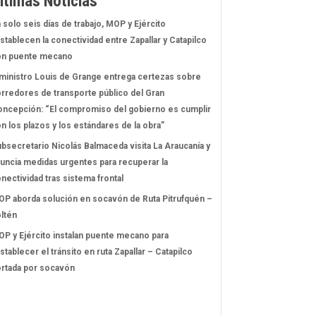
ltimas Noticias
 solo seis días de trabajo, MOP y Ejército
stablecen la conectividad entre Zapallar y Catapilco
on puente mecano
ministro Louis de Grange entrega certezas sobre
rredores de transporte público del Gran
ncepción: “El compromiso del gobierno es cumplir
n los plazos y los estándares de la obra”
bsecretario Nicolás Balmaceda visita La Araucanía y
uncia medidas urgentes para recuperar la
nectividad tras sistema frontal
P aborda solución en socavón de Ruta Pitrufquén –
ltén
P y Ejército instalan puente mecano para
stablecer el tránsito en ruta Zapallar – Catapilco
rtada por socavón