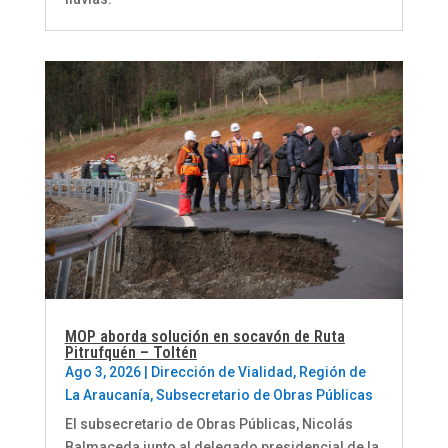
MOP aborda solución en socavón de Ruta
Pitrufquén – Toltén
Ago 3, 2026
|
Dirección de Vialidad
,
Región de
La Araucanía
,
Subsecretario de Obras Públicas
El subsecretario de Obras Públicas, Nicolás
Balmaceda junto al delegado presidencial de la