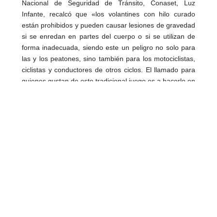
Nacional de Seguridad de Tránsito, Conaset, Luz Infante,
recalcó que «los volantines con hilo curado están
prohibidos y pueden causar lesiones de gravedad si se
enredan en partes del cuerpo o si se utilizan de forma
inadecuada, siendo este un peligro no solo para las y los
peatones, sino también para los motociclistas, ciclistas
y conductores de otros ciclos. El llamado para quienes
gustan de este tradicional juego es a hacerlo en
espacios abiertos y con un hilo autorizado que garantice
la seguridad e integridad de todas y todos, lejos de
cables del tendido eléctrico, de vehículos en movimiento
y eventuales distracciones. Que la tradición sea un juego,
y no un riesgo”.
Asimismo, el alcalde de Renca, Claudio Castro, afirmó:
“Nos sumamos con mucha fuerza a la campaña “Que tu
vida no dependa de un hilo”, porque en Renca sabemos
muy bien lo que eso significa. Tenemos cuatro
autopistas que pasan por nuestra comuna y nos
exponemos todos los años a los riesgos del hilo curado