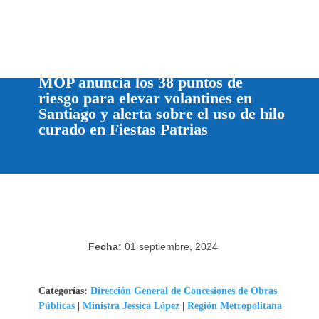
MOP anuncia los 38 puntos de riesgo
para elevar volantines en Santiago y
alerta sobre el uso de hilo curado en
Fiestas Patrias
Fecha:
01 septiembre, 2024
Categorías:
Dirección General de Concesiones de
Obras Públicas
|
Ministra Jessica López
|
Región