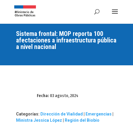
Sistema frontal: MOP reporta 100
afectaciones a infraestructura pública
a nivel nacional
Fecha:
03 agosto, 2024
Categorías:
Dirección de Vialidad
|
Emergencias
|
Ministra Jessica López
|
Región del Biobío