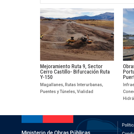
Mejoramiento Ruta 9, Sector
Obras
Cerro Castillo- Bifurcación Ruta
Portu
Y-150
Puer
Magallanes
,
Rutas Interurbanas,
Infra
Puentes y Túneles
,
Vialidad
Conec
Hidrá
Políti
Ministerio de Obras Públicas
Condi