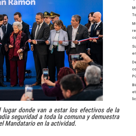
MO
To
MO
re
co
Su
en
De
co
Pú
Bi
et
li
 lugar donde van a estar los efectivos de la
radia seguridad a toda la comuna y demuestra
el Mandatario en la actividad.