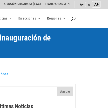
A+
ATENCIÓN CIUDADANA (SIAC)
TRANSPARENCIA
A−
A
icias
Direcciones
Regiones
 inauguración de
López
Buscar
ltimas Noticias