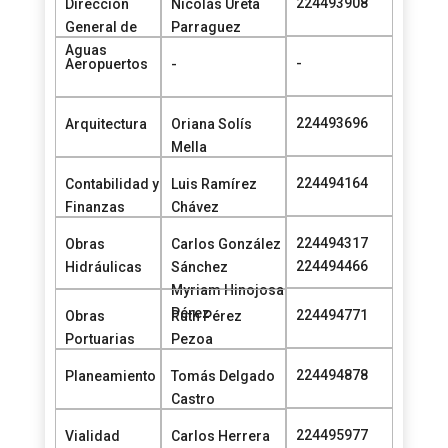
224493908
Dirección
Nicolás Ureta
General de
Parraguez
Aguas
-
Aeropuertos
-
224493696
Arquitectura
Oriana Solís
Mella
224494164
Contabilidad y
Luis Ramírez
Finanzas
Chávez
224494317
Obras
Carlos González
224494466
Hidráulicas
Sánchez
Myriam Hinojosa
Pérez
224494771
Obras
Ruth Pérez
Portuarias
Pezoa
224494878
Planeamiento
Tomás Delgado
Castro
224495977
Vialidad
Carlos Herrera