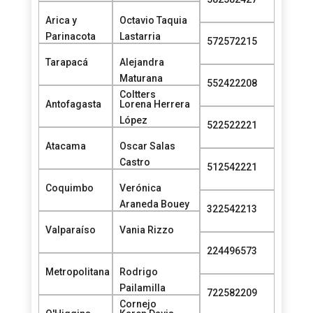
Arica y
Octavio Taquia
Parinacota
Lastarria
572572215
Tarapacá
Alejandra
Maturana
552422208
Coltters
Antofagasta
Lorena Herrera
López
522522221
Atacama
Oscar Salas
Castro
512542221
Coquimbo
Verónica
Araneda Bouey
322542213
Valparaíso
Vania Rizzo
224496573
Metropolitana
Rodrigo
Pailamilla
722582209
Cornejo