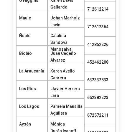
O'Higgins
Karen Davis
Gallardo
712612214
Maule
Johan Marholz
Lavín
712612364
Ñuble
Catalina
Sandoval
412852226
Manosalva
Biobío
Juan Cedeño
Alvarez
452462208
La Araucanía
Karen Avello
Cabrera
632332533
Los Ríos
Javier Herrera
Lara
652382223
Los Lagos
Pamela Mansilla
Aguilera
672572211
Aysén
Mónica
Durán
Ivanoff