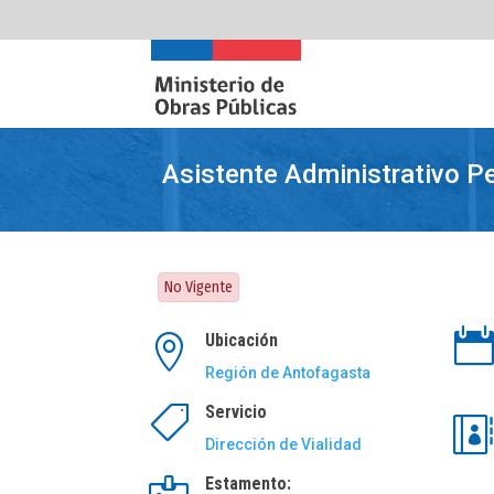
Asistente Administrativo P
No Vigente

Ubicación

Región de Antofagasta
Servicio


Dirección de Vialidad
Estamento: