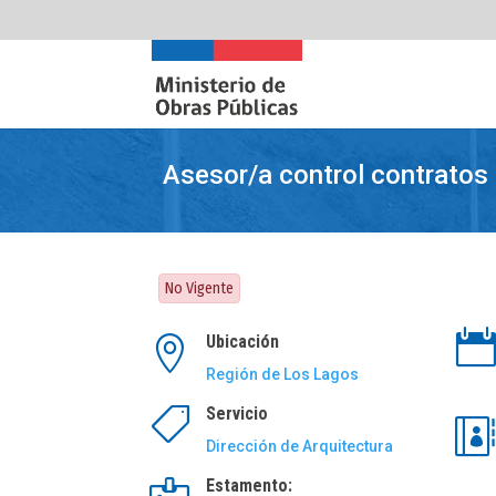
Asesor/a control contratos
No Vigente

Ubicación

Región de Los Lagos
Servicio


Dirección de Arquitectura
Estamento: