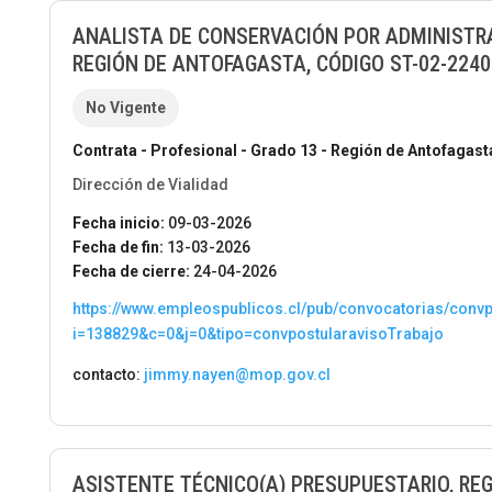
ANALISTA DE CONSERVACIÓN POR ADMINISTRA
REGIÓN DE ANTOFAGASTA, CÓDIGO ST-02-2240
No Vigente
Contrata - Profesional - Grado 13 - Región de Antofagast
Dirección de Vialidad
Fecha inicio:
09-03-2026
Fecha de fin:
13-03-2026
Fecha de cierre:
24-04-2026
https://www.empleospublicos.cl/pub/convocatorias/conv
i=138829&c=0&j=0&tipo=convpostularavisoTrabajo
contacto:
jimmy.nayen@mop.gov.cl
ASISTENTE TÉCNICO(A) PRESUPUESTARIO, REG