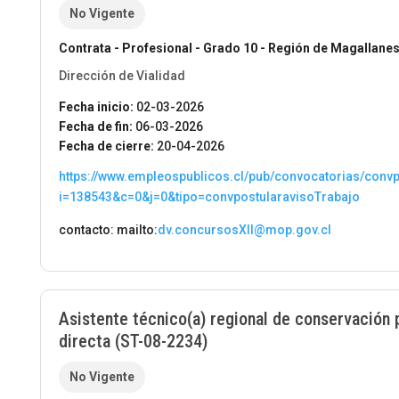
No Vigente
Contrata - Profesional - Grado 10 - Región de Magallanes 
Dirección de Vialidad
Fecha inicio:
02-03-2026
Fecha de fin:
06-03-2026
Fecha de cierre:
20-04-2026
https://www.empleospublicos.cl/pub/convocatorias/conv
i=138543&c=0&j=0&tipo=convpostularavisoTrabajo
contacto: mailto:
dv.concursosXII@mop.gov.cl
Asistente técnico(a) regional de conservación 
directa (ST-08-2234)
No Vigente