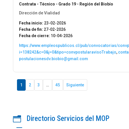
Contrata - Técnico - Grado 19 - Región del Biobío
Dirección de Vialidad
Fecha inicio:
23-02-2026
Fecha de fin:
27-02-2026
Fecha de cierre:
10-04-2026
https://www.empleospublicos.cl/pub/convocatorias/conv
i=138242&c=0&j=0&tipo=convpostularavisoTrabajo
,
conta
postulacionesdv.biobio@gmail.com
1
2
3
…
45
Siguiente
Directorio Servicios del MOP
n