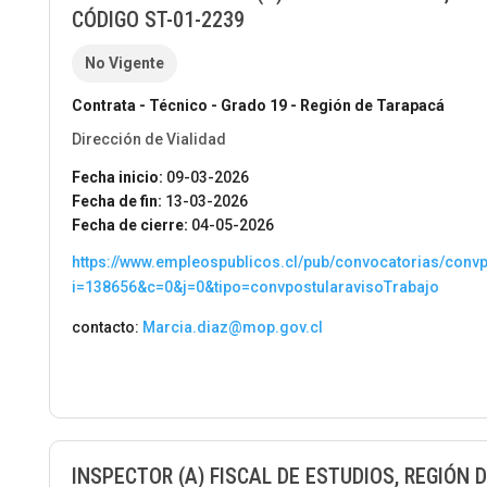
CÓDIGO ST-01-2239
No Vigente
Contrata - Técnico - Grado 19 - Región de Tarapacá
Dirección de Vialidad
Fecha inicio:
09-03-2026
Fecha de fin:
13-03-2026
Fecha de cierre:
04-05-2026
https://www.empleospublicos.cl/pub/convocatorias/conv
i=138656&c=0&j=0&tipo=convpostularavisoTrabajo
contacto:
Marcia.diaz@mop.gov.cl
INSPECTOR (A) FISCAL DE ESTUDIOS, REGIÓN D