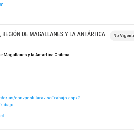
om
S, REGIÓN DE MAGALLANES Y LA ANTÁRTICA
No Vigent
e Magallanes y la Antártica Chilena
atorias/convpostularavisoTrabajo.aspx?
Trabajo
cl