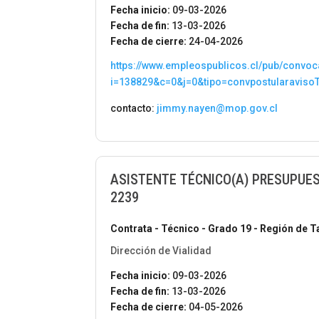
Fecha inicio:
09-03-2026
Fecha de fin:
13-03-2026
Fecha de cierre:
24-04-2026
https://www.empleospublicos.cl/pub/convoc
i=138829&c=0&j=0&tipo=convpostularaviso
contacto:
jimmy.nayen@mop.gov.cl
ASISTENTE TÉCNICO(A) PRESUPUEST
2239
Contrata - Técnico - Grado 19 - Región de 
Dirección de Vialidad
Fecha inicio:
09-03-2026
Fecha de fin:
13-03-2026
Fecha de cierre:
04-05-2026