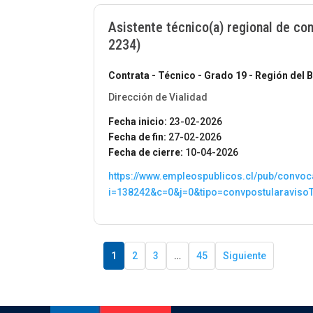
Asistente técnico(a) regional de co
2234)
Contrata - Técnico - Grado 19 - Región del 
Dirección de Vialidad
Fecha inicio:
23-02-2026
Fecha de fin:
27-02-2026
Fecha de cierre:
10-04-2026
https://www.empleospublicos.cl/pub/convoc
i=138242&c=0&j=0&tipo=convpostularaviso
1
2
3
…
45
Siguiente