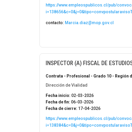
https://www.empleospublicos.cl/pub/convoc
i=138656&c=0&j=0&tipo=convpostularaviso
contacto:
Marcia.diaz@mop.gov.cl
INSPECTOR (A) FISCAL DE ESTUDIOS
Contrata - Profesional - Grado 10 - Región d
Dirección de Vialidad
Fecha inicio:
02-03-2026
Fecha de fin:
06-03-2026
Fecha de cierre:
17-04-2026
https://www.empleospublicos.cl/pub/convoc
i=138384&c=0&j=0&tipo=convpostularaviso