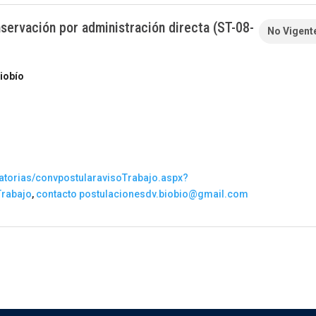
nservación por administración directa (ST-08-
No Vigent
Biobío
atorias/convpostularavisoTrabajo.aspx?
Trabajo
,
contacto postulacionesdv.biobio@gmail.com