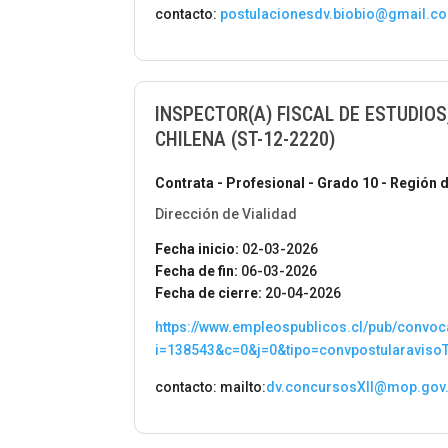
contacto:
postulacionesdv.biobio@gmail.c
INSPECTOR(A) FISCAL DE ESTUDIO
CHILENA (ST-12-2220)
Contrata - Profesional - Grado 10 - Región d
Dirección de Vialidad
Fecha inicio:
02-03-2026
Fecha de fin:
06-03-2026
Fecha de cierre:
20-04-2026
https://www.empleospublicos.cl/pub/convoc
i=138543&c=0&j=0&tipo=convpostularaviso
contacto: mailto:
dv.concursosXII@mop.gov.